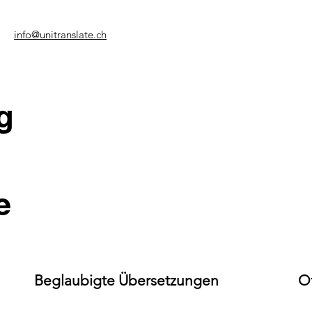
info@unitranslate.ch
g
e
Beglaubigte Übersetzungen
O