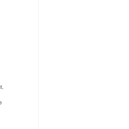
t, 
e 
 