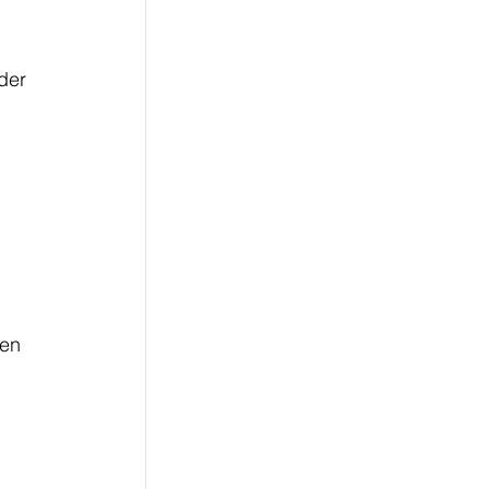
der 
en 