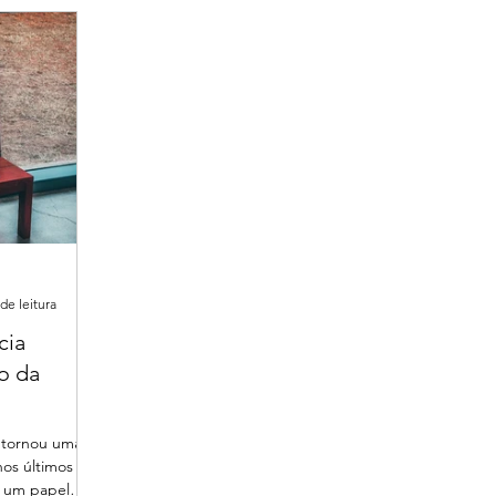
de leitura
cia
ão da
uais
se tornou uma
nos últimos
 um papel