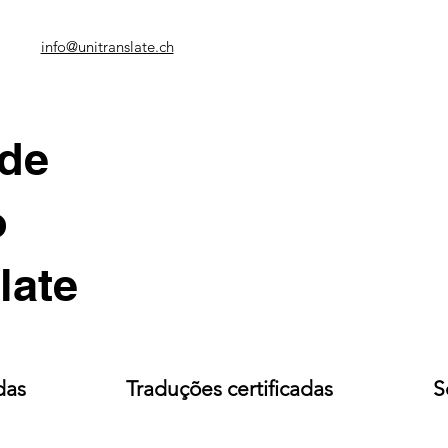
info@unitranslate.ch
 de
o
late
das
Traduções certificadas
S