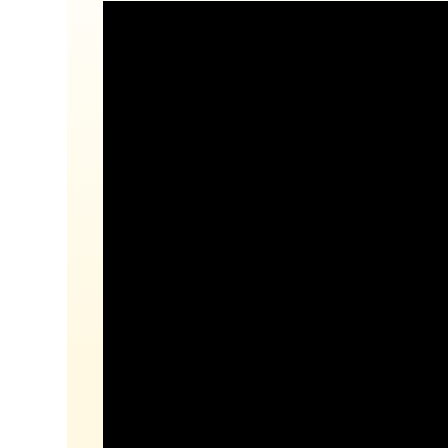
A equipe da agência de
tradução da UniTranslate -
especialistas em falantes
nativos
Nossa equipe é formada por
tradutores experientes que têm
um sólido entendimento da
linguagem e da terminologia
técnica especializada.
Traduzimos documentos
técnicos, como instruções de
operação, manuais técnicos,
patentes e muito mais.