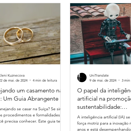
Eleni Kuznecova
UniTranslate
22 de mai. de 2024
4 min de leitura
9 de mai. de 2024
3 min 
ejando um casamento na
O papel da inteligên
a: Um Guia Abrangente
artificial na promoç
sustentabilidade:
anejando se casar na Suíça? Se sim,
desenvolvimentos at
ios procedimentos e formalidades
A inteligência artificial (IA) 
cê precisa conhecer. Este guia tem o
força motriz para a inovação 
o de...
anos e está desempenhando