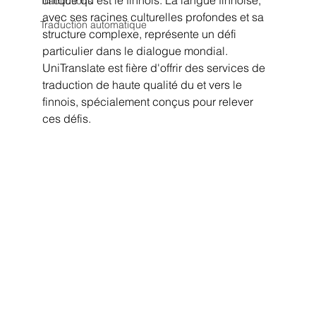
unique qu'est le finnois. La langue finnoise, 
Traductions
avec ses racines culturelles profondes et sa 
Traduction automatique
structure complexe, représente un défi 
particulier dans le dialogue mondial. 
UniTranslate est fière d'offrir des services de 
traduction de haute qualité du et vers le 
finnois, spécialement conçus pour relever 
ces défis.