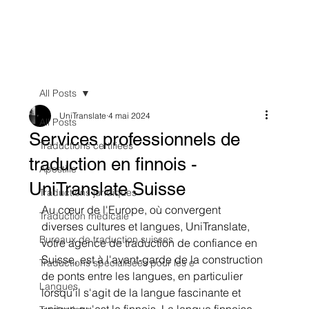
All Posts
UniTranslate
4 mai 2024
All Posts
Services professionnels de
Traductions certifiées
traduction en finnois -
Apostille
UniTranslate Suisse
Traductions juridiques
Au cœur de l'Europe, où convergent 
Traduction médicale
diverses cultures et langues, UniTranslate, 
Bureaux de traduction suisses
votre agence de traduction de confiance en 
Suisse, est à l'avant-garde de la construction 
Traductions spécialisées pour les e
de ponts entre les langues, en particulier 
Langues
lorsqu'il s'agit de la langue fascinante et 