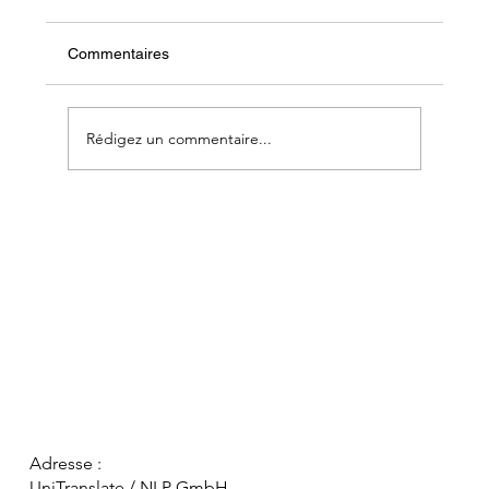
Commentaires
Rédigez un commentaire...
Services de traduction professionnelle en
suédois - UniTranslate Suisse
Adresse :
UniTranslate / NLP GmbH