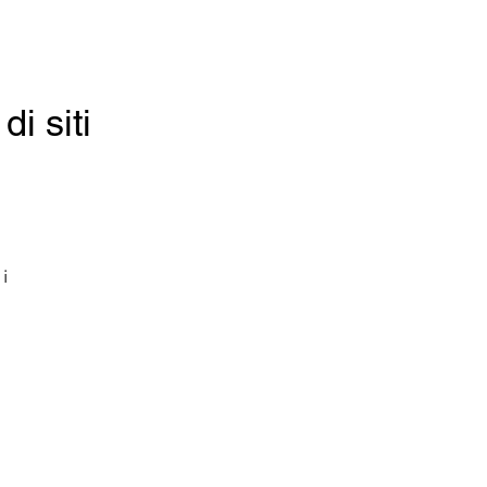
i siti
i