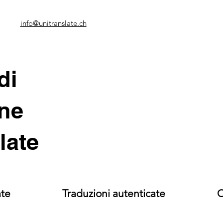
info@unitranslate.ch
di
ne
late
ate
Traduzioni autenticate
C