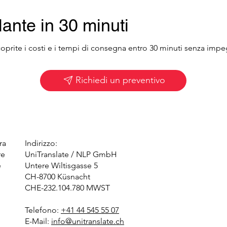
lante in 30 minuti
e scoprite i costi e i tempi di consegna entro 30 minuti senza i
Richiedi un preventivo
ra
Indirizzo:
re
UniTranslate / NLP GmbH
e
Untere Wiltisgasse 5
CH-8700 Küsnacht
CHE-232.104.780 MWST
Telefono:
+41 44 545 55 07
E-Mail:
info@unitranslate.ch