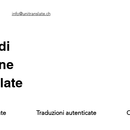
info@unitranslate.ch
di
ne
late
ate
Traduzioni autenticate
C