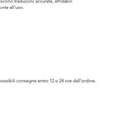
iscono traduzioni accurate, affidabili
onte all'uso.
possibili consegne entro 12 o 24 ore dall'ordine.