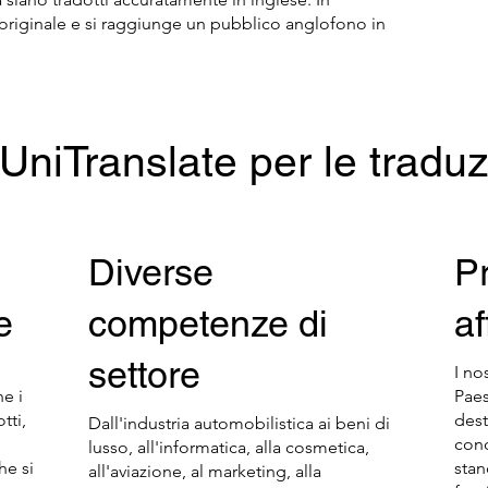
originale e si raggiunge un pubblico anglofono in
UniTranslate per le traduz
Diverse
P
e
competenze di
af
settore
I no
he i
Paes
tti,
dest
Dall'industria automobilistica ai beni di
cono
lusso, all'informatica, alla cosmetica,
he si
stan
all'aviazione, al marketing, alla