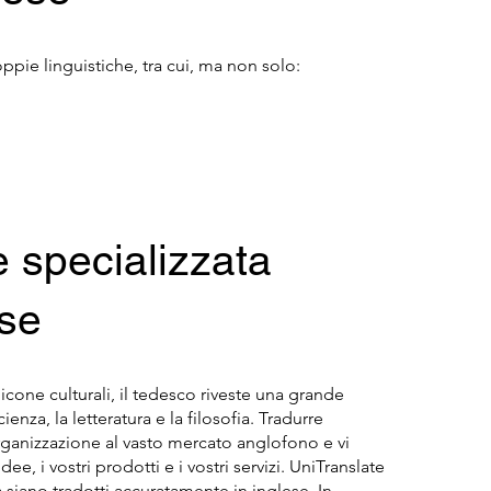
ppie linguistiche, tra cui, ma non solo:
e specializzata
ese
icone culturali, il tedesco riveste una grande
nza, la letteratura e la filosofia. Tradurre
organizzazione al vasto mercato anglofono e vi
, i vostri prodotti e i vostri servizi. UniTranslate
a siano tradotti accuratamente in inglese. In