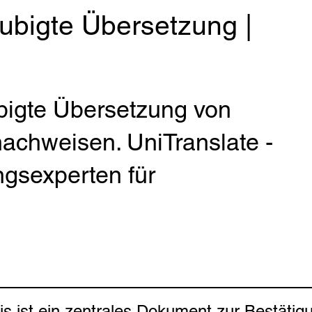
ubigte Übersetzung |
bigte Übersetzung von
achweisen. UniTranslate -
gsexperten für
 ist ein zentrales Dokument zur Bestätigun