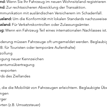
nd:
 Wenn Sie Ihr Fahrzeug im neuen Wohnsitzland registrieren
nd:
 Zur rechtssicheren Abwicklung der Transaktion.
ommunikation mit ausländischen Versicherern im Schadenfall.
usland:
 Um die Konformität mit lokalen Standards nachzuweise
usland:
 Für Verkehrskontrollen oder Zulassungsämter.
ug:
 Wenn ein Fahrzeug Teil eines internationalen Nachlasses ist.
derung müssen Fahrzeuge oft umgemeldet werden. Beglaubigte 
. für Touristen oder temporäre Aufenthalte)
zollung
ngung neuer Kennzeichen
igentumsübertragung
 -exporten
ds des Ziellandes
die die Mobilität von Fahrzeugen erleichtern. Beglaubigte Üb
ungen
rger
ten (z.B. Umsatzsteuer)