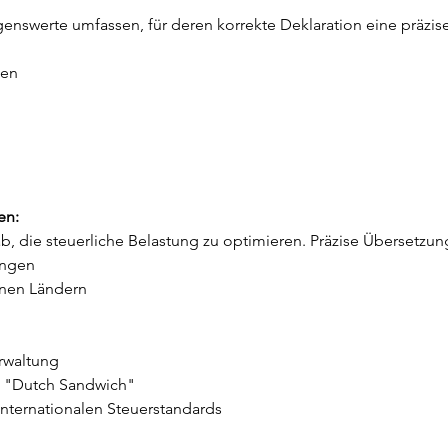
nswerte umfassen, für deren korrekte Deklaration eine präzise 
men
en:
ab, die steuerliche Belastung zu optimieren. Präzise Übersetzun
ungen
enen Ländern
rwaltung
d "Dutch Sandwich"
internationalen Steuerstandards