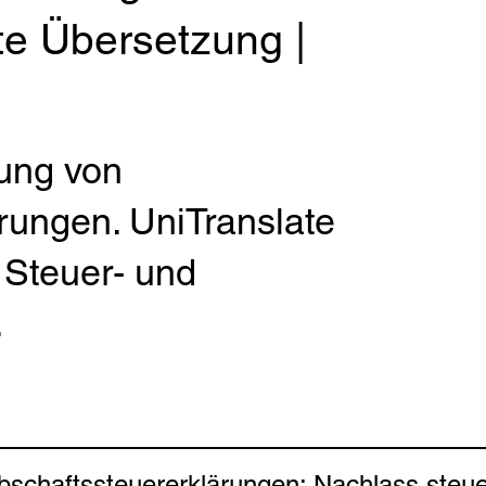
te Übersetzung |
ung von
rungen. UniTranslate
 Steuer- und
.
schaftssteuererklärungen: Nachlass steuero