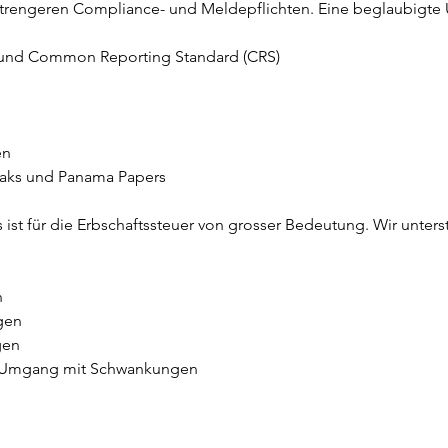
 strengeren Compliance- und Meldepflichten. Eine beglaubigte
und Common Reporting Standard (CRS)
en
eaks und Panama Papers
ist für die Erbschaftssteuer von grosser Bedeutung. Wir unte
n
gen
gen
d Umgang mit Schwankungen