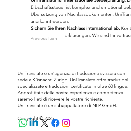
UniTranslate für internationale Steuerplanung: D
Erbschaftssteuer ist komplex und emotional bela
Übersetzung von Nachlassdokumenten. UniTransl
anerkannt werden.
Sichern Sie Ihren Nachlass international ab.
 Kont
Erbschaftssteuererklärungen. Wir sind Ihr vert
Previous Item
UniTranslate è un'agenzia di traduzione svizzera con
sede a Küsnacht, Zurigo. UniTranslate offre traduzioni
specializzate e traduzioni certificate in oltre 60 lingue.
Approfittate della nostra esperienza e competenza -
saremo lieti di ricevere le vostre richieste.
UniTranslate è un subappaltatore di NLP GmbH.
Copyright © 2025.