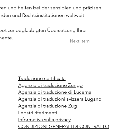
ren und helfen bei der sensiblen und präzisen 
rden und Rechtsinstitutionen weltweit 
bot zur beglaubigten Übersetzung Ihrer 
mente.
Next Item
Traduzione certificata
Agenzia di traduzione Zurigo
Agenzia di traduzione di Lucerna
Agenzia di traduzioni svizzera Lugano
Agenzia di traduzione Zug
I nostri riferimenti
Informativa sulla privacy
CONDIZIONI GENERALI DI CONTRATTO