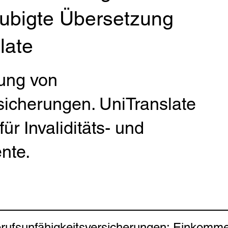
aubigte Übersetzung
late
ung von
sicherungen. UniTranslate
ür Invaliditäts- und
nte.
rufsunfähigkeitsversicherungen: Einkomme