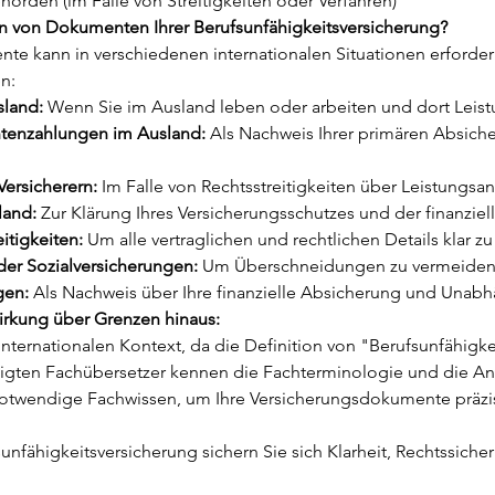
rden (im Falle von Streitigkeiten oder Verfahren)
 von Dokumenten Ihrer Berufsunfähigkeitsversicherung?
e kann in verschiedenen internationalen Situationen erforderl
n:
sland:
 Wenn Sie im Ausland leben oder arbeiten und dort Leist
ntenzahlungen im Ausland:
 Als Nachweis Ihrer primären Absich
Versicherern:
 Im Falle von Rechtsstreitigkeiten über Leistungsa
land:
 Zur Klärung Ihres Versicherungsschutzes und der finanzie
itigkeiten:
 Um alle vertraglichen und rechtlichen Details klar 
der Sozialversicherungen:
 Um Überschneidungen zu vermeiden 
gen:
 Als Nachweis über Ihre finanzielle Absicherung und Unabh
irkung über Grenzen hinaus:
internationalen Kontext, da die Definition von "Berufsunfähigk
eidigten Fachübersetzer kennen die Fachterminologie und die 
otwendige Fachwissen, um Ihre Versicherungsdokumente präzise,
sunfähigkeitsversicherung sichern Sie sich Klarheit, Rechtssicherh