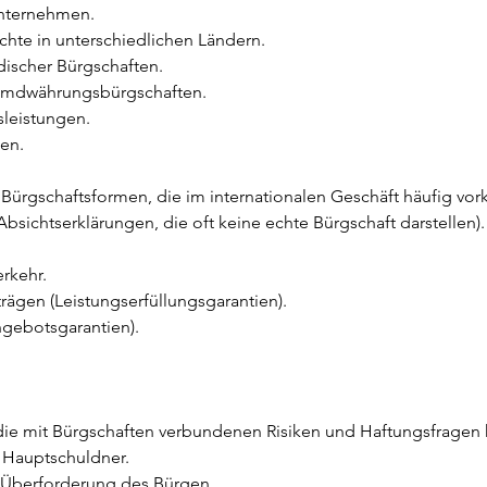
unternehmen.
chte in unterschiedlichen Ländern.
ischer Bürgschaften.
remdwährungsbürgschaften.
sleistungen.
ien.
 Bürgschaftsformen, die im internationalen Geschäft häufig v
(Absichtserklärungen, die oft keine echte Bürgschaft darstellen).
erkehr.
trägen (Leistungserfüllungsgarantien).
ngebotsgarantien).
die mit Bürgschaften verbundenen Risiken und Haftungsfragen k
 Hauptschuldner.
d Überforderung des Bürgen.