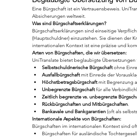
Eine Bürgschaft ist ein Vertrauensbeweis. UniTran
Absicherungen weltweit.
Was sind Bürgschaftserklärungen?
Bürgschaftserklärungen sind einseitige Verpflich
(Hauptschuldner) einzustehen. Sie dienen der K
internationalen Kontext ist eine präzise und korr
Arten von Bürgschaften, die wir übersetzen:
UniTranslate bietet beglaubigte Übersetzungen
Selbstschuldnerische Bürgschaft
 ohne Einr
Ausfallbürgschaft
 mit Einrede der Vorauskl
Höchstbetragsbürgschaft
 mit Begrenzung a
Unbegrenzte Bürgschaft
 für alle Verbindlich
Zeitlich begrenzte vs. unbegrenzte Bürgsch
Rückbürgschaften und Mitbürgschaften
.
Bankavale und Bankgarantien
 (oft als selbs
Internationale Aspekte von Bürgschaften:
Bürgschaften im internationalen Kontext sind o
Bürgschaften für ausländische Tochtergesel