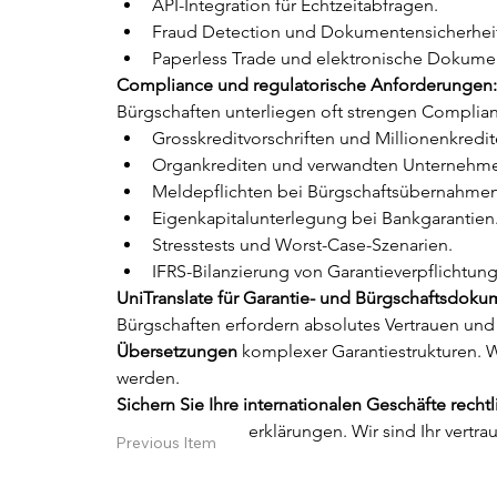
API-Integration für Echtzeitabfragen.
Fraud Detection und Dokumentensicherhei
Paperless Trade und elektronische Dokume
Compliance und regulatorische Anforderungen:
Bürgschaften unterliegen oft strengen Complian
Grosskreditvorschriften und Millionenkredit
Organkrediten und verwandten Unternehm
Meldepflichten bei Bürgschaftsübernahmen
Eigenkapitalunterlegung bei Bankgarantien
Stresstests und Worst-Case-Szenarien.
IFRS-Bilanzierung von Garantieverpflichtun
UniTranslate für Garantie- und Bürgschaftsdokum
Bürgschaften erfordern absolutes Vertrauen und 
Übersetzungen
 komplexer Garantiestrukturen. W
werden.
Sichern Sie Ihre internationalen Geschäfte rechtl
Ihrer Bürgschaftserklärungen. Wir sind Ihr vert
Previous Item