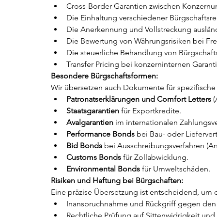
Cross-Border Garantien zwischen Konzern
Die Einhaltung verschiedener Bürgschaftsre
Die Anerkennung und Vollstreckung ausländ
Die Bewertung von Währungsrisiken bei F
Die steuerliche Behandlung von Bürgschaft
Transfer Pricing bei konzerninternen Garant
Besondere Bürgschaftsformen:
Wir übersetzen auch Dokumente für spezifische
Patronatserklärungen und Comfort Letters
 
Staatsgarantien
 für Exportkredite.
Avalgarantien
 im internationalen Zahlungsv
Performance Bonds
 bei Bau- oder Lieferver
Bid Bonds
 bei Ausschreibungsverfahren (A
Customs Bonds
 für Zollabwicklung.
Environmental Bonds
 für Umweltschäden.
Risiken und Haftung bei Bürgschaften:
Eine präzise Übersetzung ist entscheidend, um 
Inanspruchnahme und Rückgriff gegen den
Rechtliche Prüfung auf Sittenwidrigkeit un