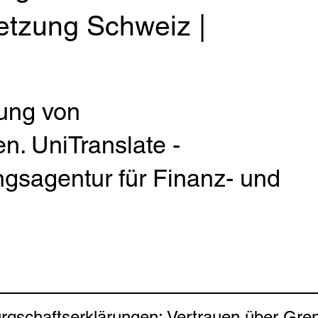
etzung Schweiz |
ung von
n. UniTranslate -
gsagentur für Finanz- und
rgschaftserklärungen: Vertrauen über Gre