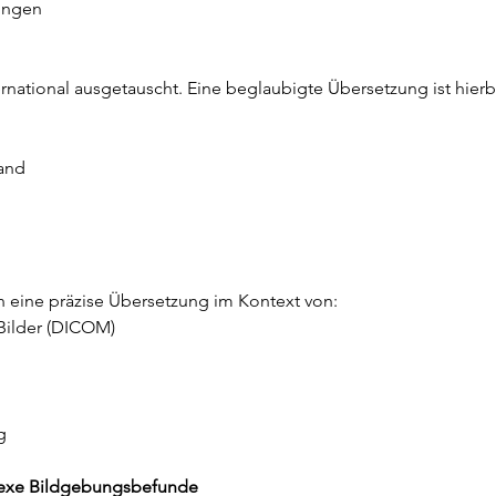
ungen
tional ausgetauscht. Eine beglaubigte Übersetzung ist hierbei
and
ch eine präzise Übersetzung im Kontext von:
 Bilder (DICOM)
g
mplexe Bildgebungsbefunde