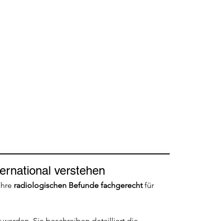
ernational verstehen
hre 
radiologischen Befunde fachgerecht
 für 
 werden. Sie beschreiben detailliert die 