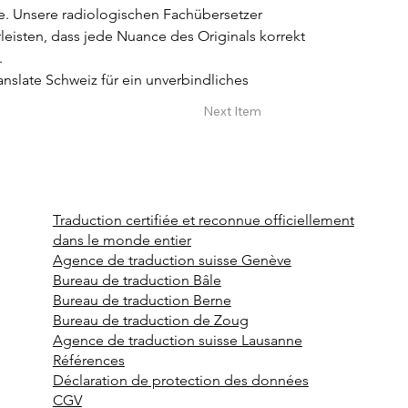
e. Unsere radiologischen Fachübersetzer 
isten, dass jede Nuance des Originals korrekt 
.
anslate Schweiz für ein unverbindliches 
Next Item
Traduction certifiée et reconnue officiellement
dans le monde entier
Agence de traduction suisse Genève
Bureau de traduction Bâle
Bureau de traduction Berne
Bureau de traduction de Zoug
Agence de traduction suisse Lausanne
Références
Déclaration de protection des données
CGV