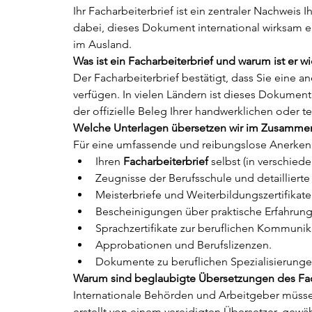
Ihr Facharbeiterbrief ist ein zentraler Nachweis 
dabei, dieses Dokument international wirksam ei
im Ausland.
Was ist ein Facharbeiterbrief und warum ist er wi
Der Facharbeiterbrief bestätigt, dass Sie eine 
verfügen. In vielen Ländern ist dieses Dokument
der offizielle Beleg Ihrer handwerklichen oder t
Welche Unterlagen übersetzen wir im Zusammen
Für eine umfassende und reibungslose Anerkennu
Ihren 
Facharbeiterbrief
 selbst (in verschied
Zeugnisse der Berufsschule und detailliert
Meisterbriefe und Weiterbildungszertifikate
Bescheinigungen über praktische Erfahrun
Sprachzertifikate zur beruflichen Kommunik
Approbationen und Berufslizenzen.
Dokumente zu beruflichen Spezialisierunge
Warum sind beglaubigte Übersetzungen des Fach
Internationale Behörden und Arbeitgeber müssen
erstellt von einem vereidigten Übersetzer, gewähr