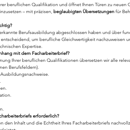
Ihrer beruflichen Qualifikation und öffnet Ihnen Türen zu neuen 
nzusetzen – mit präzisen, 
beglaubigten Übersetzungen
 für Be
chtig?
anerkannte Berufsausbildung abgeschlossen haben und über fund
 entscheidend, um berufliche Gleichwertigkeit nachzuweisen und 
echnischen Expertise.
hang mit dem Facharbeiterbrief?
ng Ihrer beruflichen Qualifikationen übersetzen wir alle rel
enen Berufsfeldern).
e Ausbildungsnachweise.
.
gen.
ation.
n.
arbeiterbriefs erforderlich?
 den Inhalt und die Echtheit Ihres Facharbeiterbriefs nachvol
leistet: