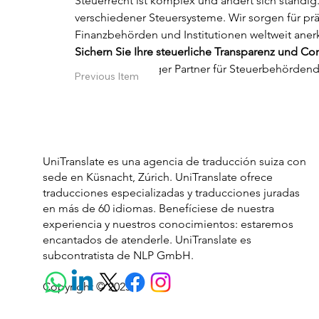
Steuerrecht ist komplex und ändert sich ständi
verschiedener Steuersysteme. Wir sorgen für prä
Finanzbehörden und Institutionen weltweit aner
Sichern Sie Ihre steuerliche Transparenz und Co
vertrauenswürdiger Partner für Steuerbehörde
Previous Item
UniTranslate es una agencia de traducción suiza con
sede en Küsnacht, Zúrich. UniTranslate ofrece
traducciones especializadas y traducciones juradas
en más de 60 idiomas. Benefíciese de nuestra
experiencia y nuestros conocimientos: estaremos
encantados de atenderle. UniTranslate es
subcontratista de NLP GmbH.
Copyright © 2025.