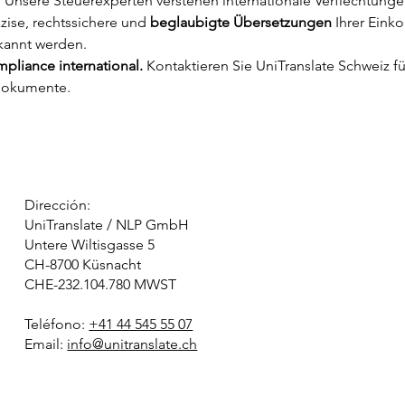
g. Unsere Steuerexperten verstehen internationale Verflechtun
zise, rechtssichere und 
beglaubigte Übersetzungen
 Ihrer Ein
kannt werden.
mpliance international.
 Kontaktieren Sie UniTranslate Schweiz fü
ndokumente.
Dirección:
UniTranslate / NLP GmbH
Untere Wiltisgasse 5
CH-8700 Küsnacht
CHE-232.104.780 MWST
Teléfono:
+41 44 545 55 07
Email:
info@unitranslate.ch