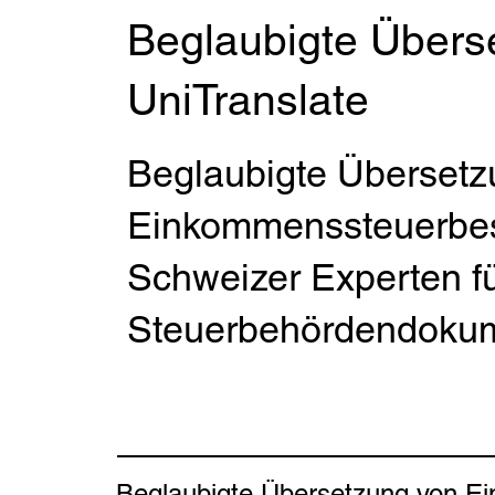
Beglaubigte Übers
UniTranslate
Beglaubigte Übersetz
Einkommenssteuerbesc
Schweizer Experten f
Steuerbehördendokum
Beglaubigte Übersetzung von Ei