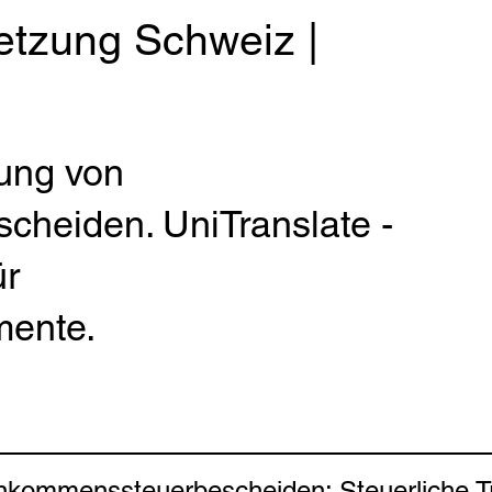
etzung Schweiz |
ung von
heiden. UniTranslate -
ür
ente.
nkommenssteuerbescheiden: Steuerliche Tr