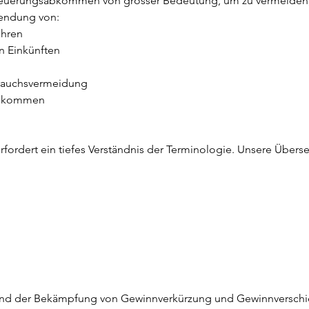
steuerungsabkommen von grosser Bedeutung, um zu vermeiden,
wendung von:
ahren
n Einkünften
rauchsvermeidung
abkommen
fordert ein tiefes Verständnis der Terminologie. Unsere Überset
und der Bekämpfung von Gewinnverkürzung und Gewinnverschie