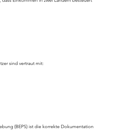
 dass Einkommen in zwei Ländern besteuert 
zer sind vertraut mit:
bung (BEPS) ist die korrekte Dokumentation 