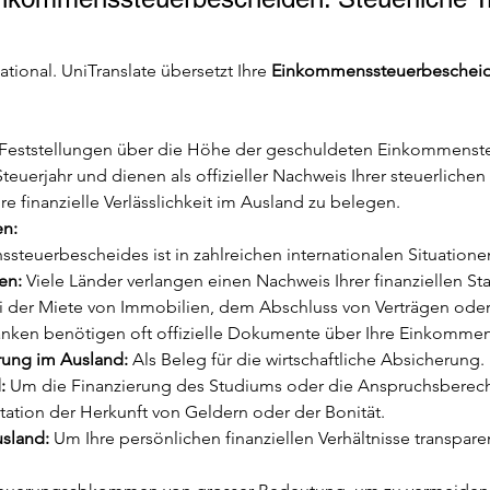
ational. UniTranslate übersetzt Ihre 
Einkommenssteuerbescheid
eststellungen über die Höhe der geschuldeten Einkommensteu
uerjahr und dienen als offizieller Nachweis Ihrer steuerlichen S
e finanzielle Verlässlichkeit im Ausland zu belegen.
en:
euerbescheides ist in zahlreichen internationalen Situationen
en:
 Viele Länder verlangen einen Nachweis Ihrer finanziellen S
i der Miete von Immobilien, dem Abschluss von Verträgen ode
anken benötigen oft offizielle Dokumente über Ihre Einkommens
ung im Ausland:
 Als Beleg für die wirtschaftliche Absicherung.
:
 Um die Finanzierung des Studiums oder die Anspruchsberech
ation der Herkunft von Geldern oder der Bonität.
sland:
 Um Ihre persönlichen finanziellen Verhältnisse transpar