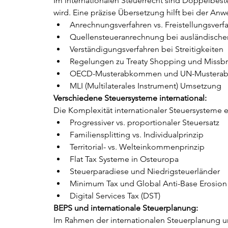
Im internationalen Steuerrecht sind Doppelbe
wird. Eine präzise Übersetzung hilft bei der An
Anrechnungsverfahren vs. Freistellungsverf
Quellensteueranrechnung bei ausländische
Verständigungsverfahren bei Streitigkeiten
Regelungen zu Treaty Shopping und Missb
OECD-Musterabkommen und UN-Muster
MLI (Multilaterales Instrument) Umsetzung
Verschiedene Steuersysteme international:
Die Komplexität internationaler Steuersysteme er
Progressiver vs. proportionaler Steuersatz
Familiensplitting vs. Individualprinzip
Territorial- vs. Welteinkommenprinzip
Flat Tax Systeme in Osteuropa
Steuerparadiese und Niedrigsteuerländer
Minimum Tax und Global Anti-Base Erosion
Digital Services Tax (DST)
BEPS und internationale Steuerplanung:
Im Rahmen der internationalen Steuerplanung 