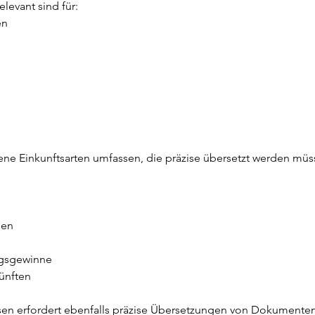
levant sind für:
en
e Einkunftsarten umfassen, die präzise übersetzt werden müs
gen
ngsgewinne
künften
esen erfordert ebenfalls präzise Übersetzungen von Dokumente