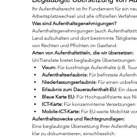
Ihr Aufenthaltsrecht ist Ihr Fundament für ein ne
Arbeitsplatzwechsel und alle offiziellen Verfahren
Was sind Aufenthaltsgenehmigungen?
Aufenthaltsgenehmigungen (auch Aufenthaltstite
Land aufzuhalten und dort bestimmte Tätigkeite
von Rechten und Pflichten im Gastland.
Arten von Aufenthaltstiteln, die wir übersetzen:
UniTranslate bietet beglaubigte Übersetzungen für
Visum:
 Für kurzfristige Aufenthalte (z.B. Tou
Aufenthaltserlaubnis:
 Für befristete Aufent
Niederlassungserlaubnis:
 Für einen unbefri
Erlaubnis zum Daueraufenthalt-EU:
 Ein daue
Blaue Karte EU:
 Für Hochqualifizierte aus N
ICT-Karte:
 Für konzerninterne Versetzungen
Mobile-ICT-Karte:
 Für EU-weite Mobilität vo
Aufenthaltszwecke und Rechtsgrundlagen:
Eine beglaubigte Übersetzung Ihrer Aufenthalts
klar zu dokumentieren, einschliesslich: