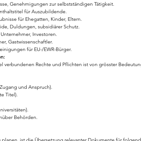
isse, Genehmigungen zur selbstständigen Tätigkeit.
nthaltstitel für Auszubildende.
ubnisse für Ehegatten, Kinder, Eltern.
ide, Duldungen, subsidiärer Schutz.
r Unternehmer, Investoren.
her, Gastwissenschaftler.
inigungen für EU-/EWR-Bürger.
en:
l verbundenen Rechte und Pflichten ist von grösster Bedeutung.
(Zugang und Anspruch).
e Titel).
iversitäten).
enüber Behörden.
g planen, ist die Übersetzung relevanter Dokumente für folgend