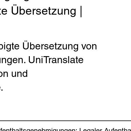
te Übersetzung |
bigte Übersetzung von
ngen. UniTranslate
ion und
.
enthaltsgenehmigungen: Legaler Aufenthal