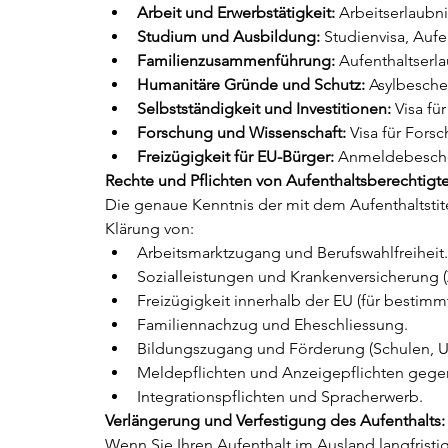
Arbeit und Erwerbstätigkeit:
 Arbeitserlaubn
Studium und Ausbildung:
 Studienvisa, Aufe
Familienzusammenführung:
 Aufenthaltserla
Humanitäre Gründe und Schutz:
 Asylbesche
Selbstständigkeit und Investitionen:
 Visa fü
Forschung und Wissenschaft:
 Visa für Forsc
Freizügigkeit für EU-Bürger:
 Anmeldebesche
Rechte und Pflichten von Aufenthaltsberechtigt
Die genaue Kenntnis der mit dem Aufenthaltstite
Klärung von:
Arbeitsmarktzugang und Berufswahlfreiheit.
Sozialleistungen und Krankenversicherung 
Freizügigkeit innerhalb der EU (für bestimmt
Familiennachzug und Eheschliessung.
Bildungszugang und Förderung (Schulen, Un
Meldepflichten und Anzeigepflichten geg
Integrationspflichten und Spracherwerb.
Verlängerung und Verfestigung des Aufenthalts:
Wenn Sie Ihren Aufenthalt im Ausland langfristi