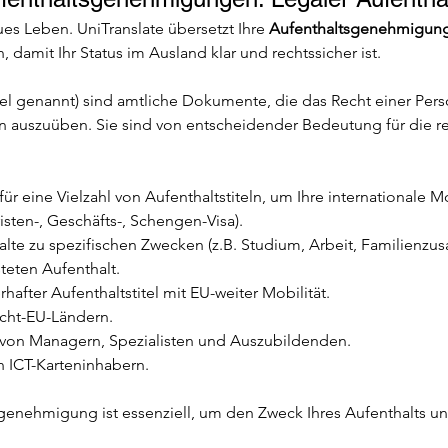
ues Leben. UniTranslate übersetzt Ihre 
Aufenthaltsgenehmigung
, damit Ihr Status im Ausland klar und rechtssicher ist.
l genannt) sind amtliche Dokumente, die das Recht einer Pers
n auszuüben. Sie sind von entscheidender Bedeutung für die r
 eine Vielzahl von Aufenthaltstiteln, um Ihre internationale Mob
risten-, Geschäfts-, Schengen-Visa).
halte zu spezifischen Zwecken (z.B. Studium, Arbeit, Familienz
steten Aufenthalt.
rhafter Aufenthaltstitel mit EU-weiter Mobilität.
icht-EU-Ländern.
 von Managern, Spezialisten und Auszubildenden.
n ICT-Karteninhabern.
genehmigung ist essenziell, um den Zweck Ihres Aufenthalts u