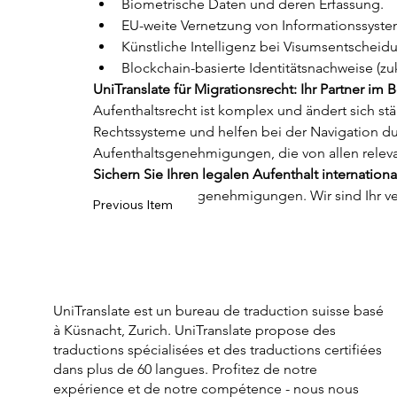
Biometrische Daten und deren Erfassung.
EU-weite Vernetzung von Informationssysteme
Künstliche Intelligenz bei Visumsentscheid
Blockchain-basierte Identitätsnachweise (zu
UniTranslate für Migrationsrecht: Ihr Partner i
Aufenthaltsrecht ist komplex und ändert sich s
Rechtssysteme und helfen bei der Navigation du
Aufenthaltsgenehmigungen, die von allen releva
Sichern Sie Ihren legalen Aufenthalt internationa
Ihrer Aufenthaltsgenehmigungen. Wir sind Ihr v
Previous Item
UniTranslate est un bureau de traduction suisse basé
à Küsnacht, Zurich. UniTranslate propose des
traductions spécialisées et des traductions certifiées
dans plus de 60 langues. Profitez de notre
expérience et de notre compétence - nous nous