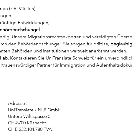
n (z.B. VIS, SIS).
ungen.
künftige Entwicklungen).
m Behördendschungel
tändig. Unsere Migrationsrechtsexperten und vereidigten Überse
rch den Behördendschungel. Sie sorgen für präzise, 
beglaubig
nten Behörden und Institutionen weltweit anerkannt werden.
l ab.
 Kontaktieren Sie UniTranslate Schweiz für ein unverbindl
ertrauenswürdiger Partner für Immigration und Aufenthaltsdok
Adresse :
UniTranslate / NLP GmbH
Untere Wiltisgasse 5
CH-8700 Küsnacht
CHE-232.104.780 TVA