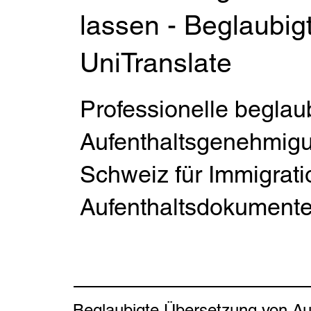
lassen - Beglaubig
UniTranslate
Professionelle beglau
Aufenthaltsgenehmigu
Schweiz für Immigrat
Aufenthaltsdokumente
Beglaubigte Übersetzung von Auf