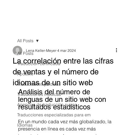
All Posts
Lena Keller-Meyer
4 mar 2024
All Posts
La correlación entre las cifras
Traducción certificada
de ventas y el número de
Apostille
idiomas de un sitio web
Traducciones jurídicas
Análisis del número de 
Traducciones médicas
lenguas de un sitio web con 
Agencias de traducción suizas
resultados estadísticos
Traducciones especializadas para em
En un mundo cada vez más globalizado, la 
Idiomas
presencia en línea es cada vez más 