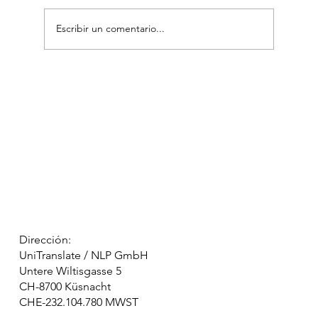
Escribir un comentario...
La diferencia entre traducción notarial y
traducción certificada (jurada de oficina)
Dirección:
UniTranslate / NLP GmbH
Untere Wiltisgasse 5
CH-8700 Küsnacht
CHE-232.104.780 MWST